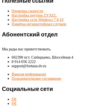
Полезные ссылки
Проверка скорости
Настройка роутера ZYXEL
Настройка сети Windows 7,8,10
Памятка негарантийных случаев
Абонентский отдел
Мы рады вас приветствовать.
692390 пгт. Сибирцево, Шоссейная 4
8 914 656 2222
support@fortuna-dv.ru
Важная информация
Пользовательское соглашение
Социальные сети
FB
FB