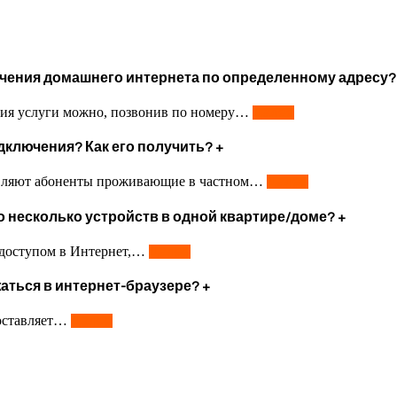
ючения домашнего интернета по определенному адресу
ия услуги можно, позвонив по номеру
…
Далее
дключения? Как его получить?
+
авляют абоненты проживающие в частном
…
Далее
 несколько устройств в одной квартире/доме?
+
доступом в Интернет,
…
Далее
аться в интернет-браузере?
+
оставляет
…
Далее